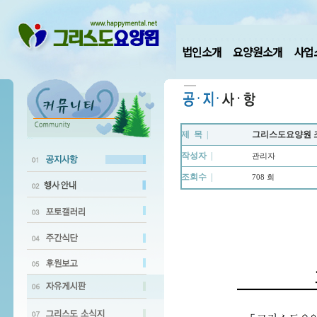
법인소개
요양원소개
사업
제 목
|
그리스도요양원 
작성자
|
관리자
조회수
|
708 회